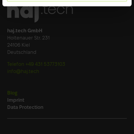
haj.tech GmbH
Holtenauer Str. 231
24106 Kiel
Deutschland
Telefon +49 431 53773103
info@haj.tech
Blog
Imprint
Data Protection