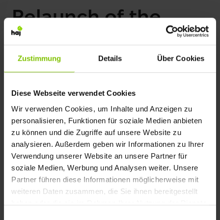
BLOG
Web Analytics
Relaunch of the
E-Commerce
weiter
Website
Schweizerhof Basel
Zustimmung
Details
Über Cookies
The Hotel Schweizerhof Basel
Diese Webseite verwendet Cookies
harmonises the tradition of the
Wir verwenden Cookies, um Inhalte und Anzeigen zu
establishment with modernity in its new
personalisieren, Funktionen für soziale Medien anbieten
online presence.
zu können und die Zugriffe auf unsere Website zu
analysieren. Außerdem geben wir Informationen zu Ihrer
Verwendung unserer Website an unsere Partner für
soziale Medien, Werbung und Analysen weiter. Unsere
Partner führen diese Informationen möglicherweise mit
weiteren Daten zusammen, die Sie ihnen bereitgestellt
haben oder die sie im Rahmen Ihrer Nutzung der Dienste
gesammelt haben.
Einwilligungsauswahl