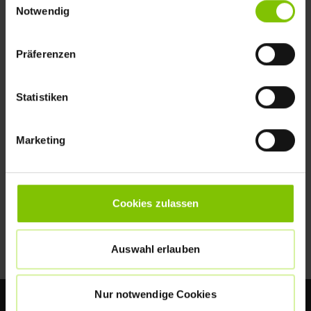
Notwendig
Präferenzen
Statistiken
Marketing
The new website is technically up to date and
Cookies zulassen
offers guests a new level of usability.
Auswahl erlauben
Footer
Nur notwendige Cookies