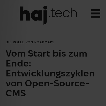
Open
DE
DIE ROLLE VON ROADMAPS
SERVICES
Menü umschalten
Deutsch
Vom Start bis zum
Web-Applikationen
REFERENZEN
Ende:
Englisch
Websites
ÜBER UNS
Entwicklungszyklen
KI-Integration
von Open-Source-
Strategieberatung
TEAM
CMS
SEO
KONTAKT
SEA