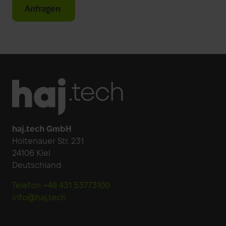
Anfragen
Footer
haj.tech GmbH
Holtenauer Str. 231
24106 Kiel
Deutschland
Telefon +49 431 53773100
info@haj.tech