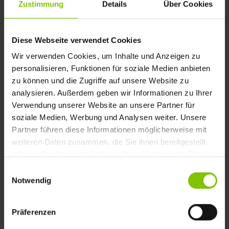
Zustimmung
Details
Über Cookies
unsicherer Software zu arbeiten.
Diese Webseite verwendet Cookies
SilverStripe Roadmap
Wir verwenden Cookies, um Inhalte und Anzeigen zu
personalisieren, Funktionen für soziale Medien anbieten
zu können und die Zugriffe auf unsere Website zu
Auch unser bevorzugtes CMS pflegt eine
Roadmap
.
analysieren. Außerdem geben wir Informationen zu Ihrer
Gut zu erkennen sind hier die verschiedenen
Verwendung unserer Website an unsere Partner für
Phasen der Software. Für die Roadmap können sich
soziale Medien, Werbung und Analysen weiter. Unsere
im Laufe der Zeit Änderungen ergeben. So wurde
Partner führen diese Informationen möglicherweise mit
beispielsweise der Support für die Version 4
weiteren Daten zusammen, die Sie ihnen bereitgestellt
haben oder die sie im Rahmen Ihrer Nutzung der Dienste
ausgeweitet, da viele Systeme noch nicht
gesammelt haben.
Einwilligungsauswahl
umgestellt werden konnten.
Notwendig
Präferenzen
Herausforderungen bei großen