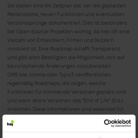
Sie stellen eine Art Zeitplan dar, der die geplanten
Meilensteine, neuen Funktionen und eventuellen
Versionssprünge dokumentiert. Dies ist besonders
bei Open-Source-Projekten wichtig, da hier oft eine
Vielzahl von Entwicklern, Firmen und Nutzern
involviert ist. Eine Roadmap schafft Transparenz
und gibt allen Beteiligten die Möglichkeit, sich auf
bevorstehende Änderungen vorzubereiten.
CMS wie Joomla oder Typo3 veröffentlichen
regelmäßig Roadmaps, die zeigen, welche
Funktionen für kommende Versionen geplant sind
und wann ältere Versionen das "End of Life" (EoL)
erreichen. Diese Informationen sind essentiell für
Unternehmen und Webseitenbetreiber, da sie
rechtzeitig planen müssen, wann ein Update
notwendig ist, um nicht mit veralteter oder